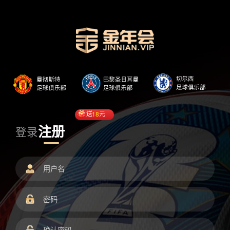
送
18
元
注册
登录