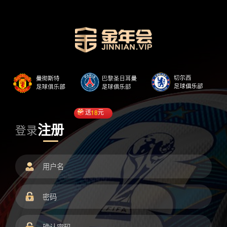
送
18
元
注册
登录